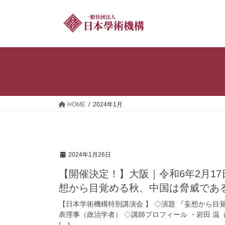
コ
ナ
ン
ビ
テ
ゲ
ン
ー
ツ
シ
へ
ョ
ス
ン
キ
に
ッ
移
HOME
2024年1月
プ
動
2024年1月26日
【開催決定！】大阪｜令和6年2月1
想から目覚める秋、中国は脅威であ
【日本学術機構特別講演会 】 ◇演題 『妄想から
表理事（政治学者） ◇講師プロフィール ・岩田 温
[…]