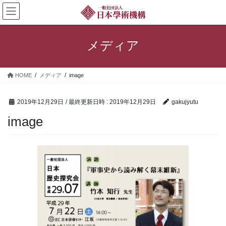
コ
ナ
ン
ビ
テ
ゲ
ン
ー
メディア
ツ
シ
へ
ョ
ス
ン
HOME
メディア
image
キ
に
ッ
移
プ
動
2019年12月29日
/ 最終更新日時 :
2019年12月29日
gakujyutu
image