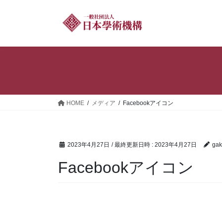
コ
ナ
ン
ビ
テ
ゲ
ン
ー
ツ
シ
へ
ョ
ス
ン
キ
に
ッ
移
HOME
メディア
Facebookアイコン
プ
動
2023年4月27日
/ 最終更新日時 :
2023年4月27日
gak
Facebookアイコン