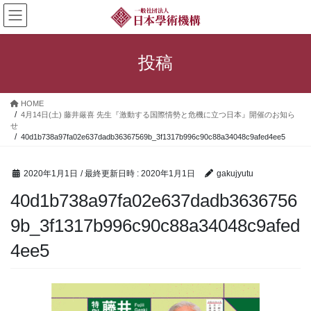
コ
ナ
ン
ビ
テ
ゲ
ン
ー
投稿
ツ
シ
へ
ョ
ス
ン
HOME
キ
に
4月14日(土) 藤井厳喜 先生『激動する国際情勢と危機に立つ日本』開催のお知ら
ッ
移
せ
プ
動
40d1b738a97fa02e637dadb36367569b_3f1317b996c90c88a34048c9afed4ee5
2020年1月1日
/ 最終更新日時 :
2020年1月1日
gakujyutu
40d1b738a97fa02e637dadb3636756
9b_3f1317b996c90c88a34048c9afed
4ee5