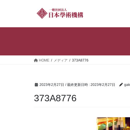
コ
ナ
ン
ビ
テ
ゲ
ン
ー
ツ
シ
へ
ョ
ス
ン
キ
に
ッ
移
HOME
メディア
373A8776
プ
動
2023年2月27日
/ 最終更新日時 :
2023年2月27日
gak
373A8776