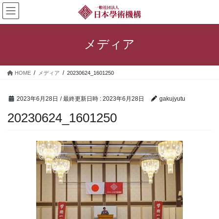
コ
ナ
ン
ビ
テ
ゲ
ン
ー
メディア
ツ
シ
へ
ョ
ス
ン
HOME
メディア
20230624_1601250
キ
に
ッ
移
プ
動
2023年6月28日
/ 最終更新日時 :
2023年6月28日
gakujyutu
20230624_1601250