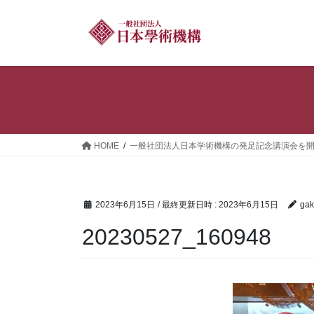
コ
ナ
ン
ビ
テ
ゲ
ン
ー
ツ
シ
へ
ョ
ス
ン
キ
に
ッ
移
HOME
一般社団法人日本学術機構の発足記念講演会を
プ
動
2023年6月15日
/ 最終更新日時 :
2023年6月15日
gak
20230527_160948