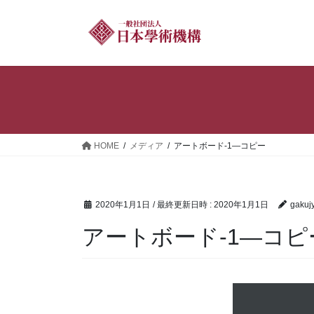
コ
ナ
ン
ビ
テ
ゲ
ン
ー
ツ
シ
へ
ョ
ス
ン
キ
に
ッ
移
HOME
メディア
アートボード-1—コピー
プ
動
2020年1月1日
/ 最終更新日時 :
2020年1月1日
gakuj
アートボード-1—コピ