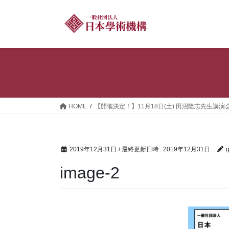
コ
ナ
ン
ビ
テ
ゲ
ン
ー
ツ
シ
へ
ョ
ス
ン
キ
に
ッ
移
HOME
【開催決定！】11月18日(土) 田沼隆志先生講演
プ
動
2019年12月31日
/ 最終更新日時 :
2019年12月31日
g
image-2